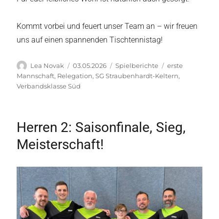
Kommt vorbei und feuert unser Team an – wir freuen
uns auf einen spannenden Tischtennistag!
Autor
Veröffentlicht
Kategorien
Schlagwörter
Lea Novak
03.05.2026
Spielberichte
erste
am
Mannschaft
,
Relegation
,
SG Straubenhardt-Keltern
,
Verbandsklasse Süd
Herren 2: Saisonfinale, Sieg,
Meisterschaft!