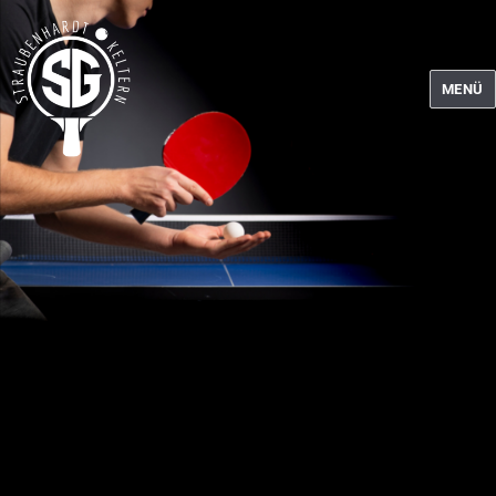
MENÜ
Tischtennis SG
Straubenhardt-
Keltern