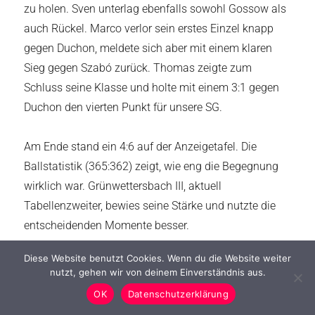
zu holen. Sven unterlag ebenfalls sowohl Gossow als
auch Rückel. Marco verlor sein erstes Einzel knapp
gegen Duchon, meldete sich aber mit einem klaren
Sieg gegen Szabó zurück. Thomas zeigte zum
Schluss seine Klasse und holte mit einem 3:1 gegen
Duchon den vierten Punkt für unsere SG.
Am Ende stand ein 4:6 auf der Anzeigetafel. Die
Ballstatistik (365:362) zeigt, wie eng die Begegnung
wirklich war. Grünwettersbach III, aktuell
Tabellenzweiter, bewies seine Stärke und nutzte die
entscheidenden Momente besser.
Diese Website benutzt Cookies. Wenn du die Website weiter
Fazit:
Ein spannendes Match, das bis zuletzt offen
nutzt, gehen wir von deinem Einverständnis aus.
war. Unsere SG hat mit Leidenschaft und Teamgeist
OK
Datenschutzerklärung
überzeugt – und beim nächsten Heimspiel wollen wir