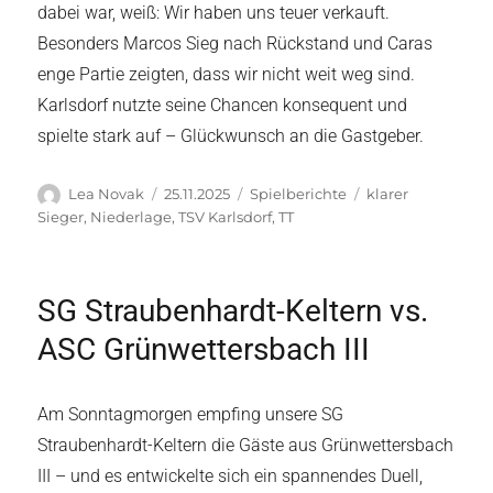
dabei war, weiß: Wir haben uns teuer verkauft.
Besonders Marcos Sieg nach Rückstand und Caras
enge Partie zeigten, dass wir nicht weit weg sind.
Karlsdorf nutzte seine Chancen konsequent und
spielte stark auf – Glückwunsch an die Gastgeber.
Autor
Veröffentlicht
Kategorien
Schlagwörter
Lea Novak
25.11.2025
Spielberichte
klarer
am
Sieger
,
Niederlage
,
TSV Karlsdorf
,
TT
SG Straubenhardt-Keltern vs.
ASC Grünwettersbach III
Am Sonntagmorgen empfing unsere SG
Straubenhardt-Keltern die Gäste aus Grünwettersbach
III – und es entwickelte sich ein spannendes Duell,