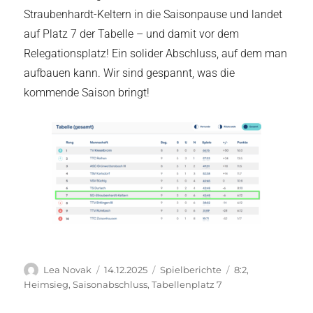
Straubenhardt-Keltern in die Saisonpause und landet
auf Platz 7 der Tabelle – und damit vor dem
Relegationsplatz! Ein solider Abschluss, auf dem man
aufbauen kann. Wir sind gespannt, was die
kommende Saison bringt!
Autor
Veröffentlicht
Kategorien
Schlagwörter
Lea Novak
14.12.2025
Spielberichte
8:2
,
am
Heimsieg
,
Saisonabschluss
,
Tabellenplatz 7