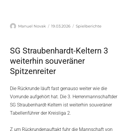
Autor
Veröffentlicht
Kategorien
Manuel Novak
19.03.2026
Spielberichte
am
SG Straubenhardt-Keltern 3
weiterhin souveräner
Spitzenreiter
Die Rückrunde läuft fast genauso weiter wie die
Vorrunde aufgehört hat. Die 3. Herrenmannschaftder
SG Straubenhardt-Keltern ist weiterhin souveräner
Tabellenführer der Kreisliga 2.
Z um Rückrundenauftakt fuhr die Mannschaft von