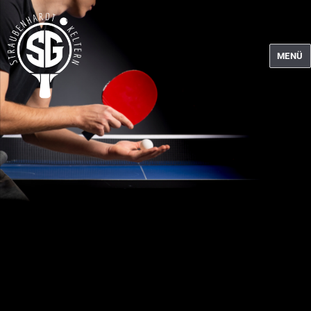
MENÜ
Tischtennis SG Straubenhardt-Keltern