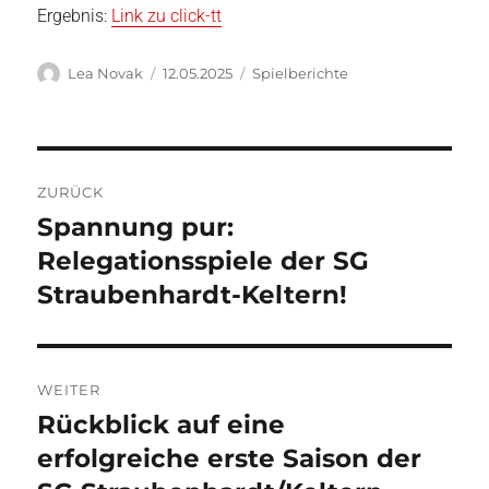
Ergebnis:
Link zu c
lick-tt
Autor
Veröffentlicht
Kategorien
Lea Novak
12.05.2025
Spielberichte
am
Beitragsnavigation
ZURÜCK
Spannung pur:
Vorheriger
Beitrag:
Relegationsspiele der SG
Straubenhardt-Keltern!
WEITER
Rückblick auf eine
Nächster
Beitrag:
erfolgreiche erste Saison der