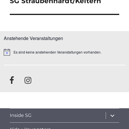
SG Straubenhardt/Keltern
Anstehende Veranstaltungen
Es sind keine anstehenden Veranstaltungen vorhanden.
H
i
n
w
e
i
s
Untermen
Inside SG
öffnen