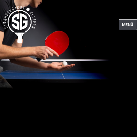
MENÜ
Tischtennis SG Straubenhardt-Keltern