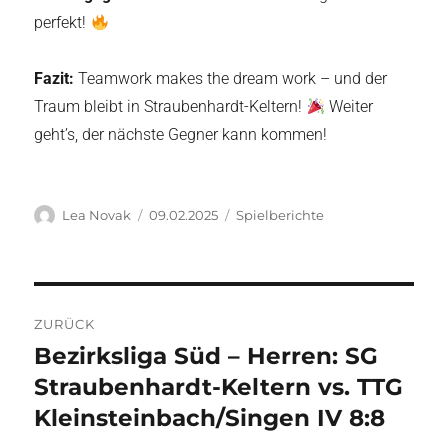
perfekt!
Fazit:
Teamwork makes the dream work – und der
Traum bleibt in Straubenhardt-Keltern!
Weiter
geht’s, der nächste Gegner kann kommen!
Autor
Veröffentlicht
Kategorien
Lea Novak
09.02.2025
Spielberichte
am
Beitragsnavigation
ZURÜCK
Bezirksliga Süd – Herren: SG
Vorheriger
Beitrag:
Straubenhardt-Keltern vs. TTG
Kleinsteinbach/Singen IV 8:8