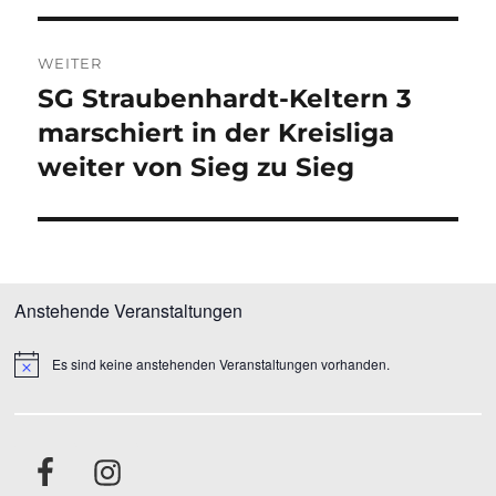
WEITER
SG Straubenhardt-Keltern 3
Nächster
Beitrag:
marschiert in der Kreisliga
weiter von Sieg zu Sieg
Anstehende Veranstaltungen
Es sind keine anstehenden Veranstaltungen vorhanden.
H
i
n
w
e
i
s