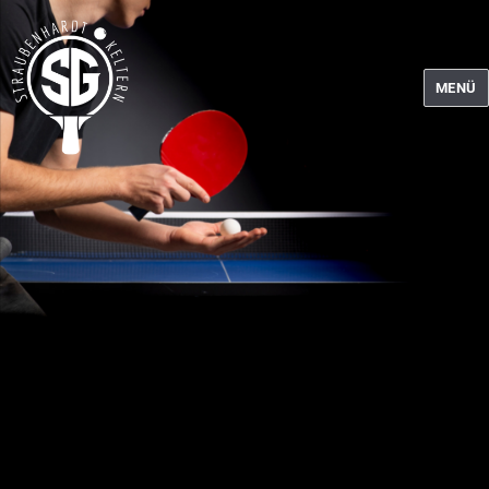
MENÜ
Tischtennis SG Straubenhardt-Keltern