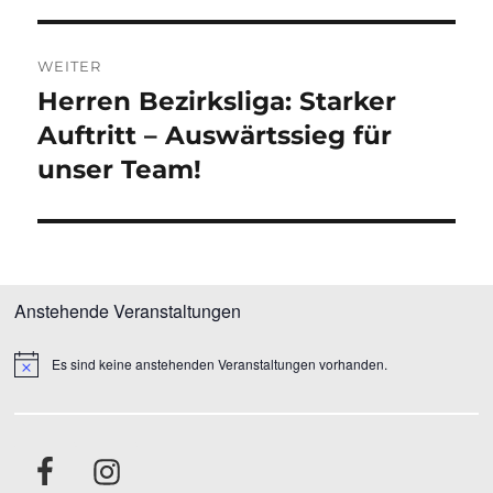
WEITER
Herren Bezirksliga: Starker
Nächster
Beitrag:
Auftritt – Auswärtssieg für
unser Team!
Anstehende Veranstaltungen
Es sind keine anstehenden Veranstaltungen vorhanden.
H
i
n
w
e
i
s