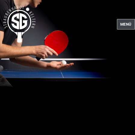
MENÜ
Tischtennis SG Straubenhardt-Keltern