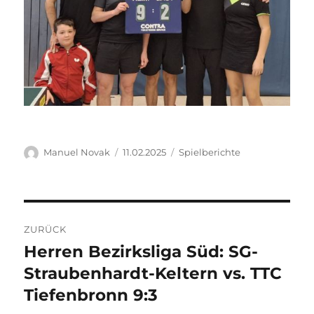
Autor
Veröffentlicht
Kategorien
Manuel Novak
11.02.2025
Spielberichte
am
Beitragsnavigation
ZURÜCK
Herren Bezirksliga Süd: SG-
Vorheriger
Beitrag:
Straubenhardt-Keltern vs. TTC
Tiefenbronn 9:3